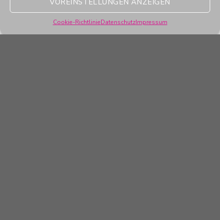
VOREINSTELLUNGEN ANZEIGEN
Cookie-Richtlinie
Datenschutz
Impressum
ÜBER UNS
Die Firma
ANTHOLZER - passt immer
ist Workwear Profi
und Spezialist für Veredelung. Als Dienstleister des
THOMSIT-Workfashionhops, setzen wir auf Service und