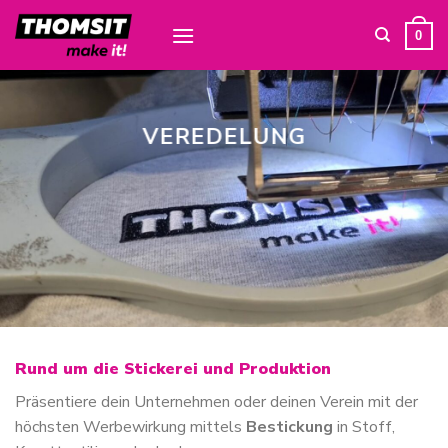
Skip
to
0
content
VEREDELUNG
Rund um die Stickerei und Produktion
Präsentiere dein Unternehmen oder deinen Verein mit der
höchsten Werbewirkung mittels
Bestickung
in Stoff,