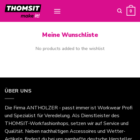
Skip
to
0
content
Meine Wunschliste
No products added to the wishlist
ÜBER UNS
Die Firma
ANTHOLZER - passt immer
ist Workwear Profi
und Spezialist für Veredelung. Als Dienstleister des
THOMSIT-Workfashionhops, setzen wir auf Service und
Qualität. Neben nachhaltigen Accessoires und Wetter-
Artikeln, findest du bei uns namhafte deutsche Hersteller