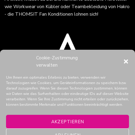
wie Workwear von Kübler oder Teambekleidung von Hakro
- die THOMSIT Fan Konditionen lohnen sich!
Cookie-Zustimmung
verwalten
Um Ihnen ein optimales Erlebnis zu bieten, verwenden wir
Technologien wie Cookies, um Geräteinformationen zu speichern bzw.
darauf zuzugreifen. Wenn Sie diesen Technologien zustimmen, können
wir Daten wie das Surfverhalten oder eindeutige IDs auf dieser Website
verarbeiten. Wenn Sie Ihre Zustimmung nicht erteilen oder zurückziehen,
können bestimmte Merkmale und Funktionen beeinträchtigt werden.
THOMSIT in den Social Media
AKZEPTIEREN