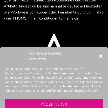
Qualität. Neben nachhaltigen Accessoires und Wetter-
Artikeln, findest du bei uns namhafte deutsche Hersteller
wie Workwear von Kübler oder Teambekleidung von Hakro
- die THOMSIT Fan Konditionen lohnen sich!
Cookie-Zustimmung
verwalten
Um Ihnen ein optimales Erlebnis zu bieten, verwenden wir
Technologien wie Cookies, um Geräteinformationen zu speichern bzw.
darauf zuzugreifen. Wenn Sie diesen Technologien zustimmen, können
wir Daten wie das Surfverhalten oder eindeutige IDs auf dieser Website
verarbeiten. Wenn Sie Ihre Zustimmung nicht erteilen oder zurückziehen,
können bestimmte Merkmale und Funktionen beeinträchtigt werden.
THOMSIT in den Social Media
AKZEPTIEREN