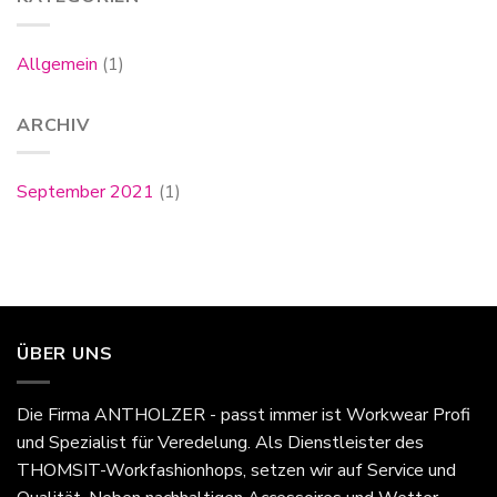
Allgemein
(1)
ARCHIV
September 2021
(1)
ÜBER UNS
Die Firma
ANTHOLZER - passt immer
ist Workwear Profi
und Spezialist für Veredelung. Als Dienstleister des
THOMSIT-Workfashionhops, setzen wir auf Service und