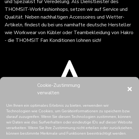
und Spezialist für Veredelung. Als Dienstleister des
THOMSIT-Workfashionhops, setzen wir auf Service und
Qualität. Neben nachhaltigen Accessoires und Wetter-
Artikeln, findest du bei uns namhafte deutsche Hersteller
wie Workwear von Kübler oder Teambekleidung von Hakro
- die THOMSIT Fan Konditionen lohnen sich!
Cookie-Zustimmung
verwalten
Um Ihnen ein optimales Erlebnis zu bieten, verwenden wir
Technologien wie Cookies, um Geräteinformationen zu speichern bzw.
darauf zuzugreifen. Wenn Sie diesen Technologien zustimmen, können
wir Daten wie das Surfverhalten oder eindeutige IDs auf dieser Website
verarbeiten. Wenn Sie Ihre Zustimmung nicht erteilen oder zurückziehen,
können bestimmte Merkmale und Funktionen beeinträchtigt werden.