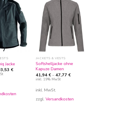
Zur
Zur
Wunschliste
Wunschliste
hinzufügen
hinzufügen
VESTS
JACKETS & VESTS
Softshelljacke ohne
viq Jacke
Kapuze Damen
93,53
€
St
41,94
€
–
47,77
€
inkl. 19% MwSt
inkl. MwSt.
ndkosten
zzgl.
Versandkosten