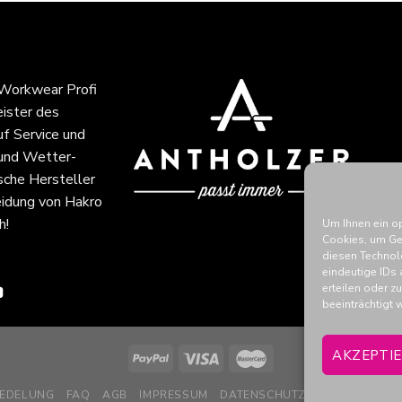
 Workwear Profi
eister des
f Service und
 und Wetter-
sche Hersteller
idung von Hakro
h!
Um Ihnen ein o
Cookies, um Ge
diesen Technol
eindeutige IDs 
erteilen oder 
beeinträchtigt 
AKZEPTI
REDELUNG
FAQ
AGB
IMPRESSUM
DATENSCHUTZ
WIDERRUFSB