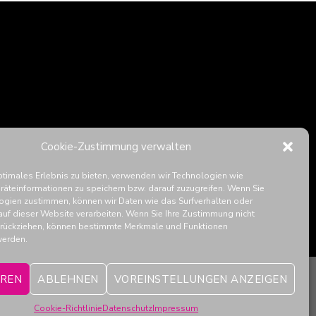
Cookie-Zustimmung verwalten
ptimales Erlebnis zu bieten, verwenden wir Technologien wie
räteinformationen zu speichern bzw. darauf zuzugreifen. Wenn Sie
ogien zustimmen, können wir Daten wie das Surfverhalten oder
auf dieser Website verarbeiten. Wenn Sie Ihre Zustimmung nicht
zurückziehen, können bestimmte Merkmale und Funktionen
werden.
EREN
ABLEHNEN
VOREINSTELLUNGEN ANZEIGEN
Cookie-Richtlinie
Datenschutz
Impressum
ELEHRUNG
COOKIE-RICHTLINIE (EU)