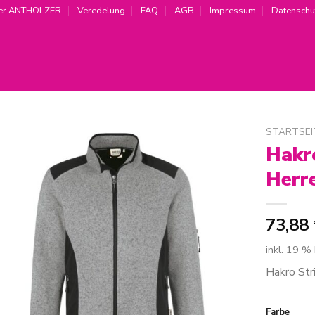
er ANTHOLZER
Veredelung
FAQ
AGB
Impressum
Datenschu
STARTSEI
Hakro
Zur
Herr
Wunschliste
hinzufügen
73,88
inkl. 19 %
Hakro Str
Farbe