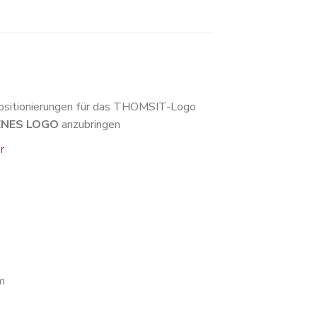
ositionierungen für das THOMSIT-Logo
GENES LOGO
anzubringen
er
m