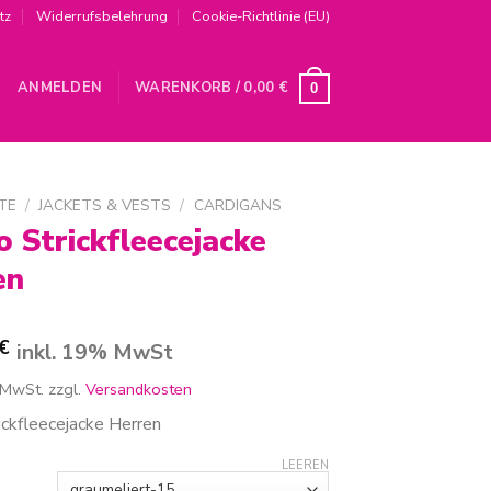
tz
Widerrufsbelehrung
Cookie-Richtlinie (EU)
ANMELDEN
WARENKORB /
0,00
€
0
TE
/
JACKETS & VESTS
/
CARDIGANS
 Strickfleecejacke
en
€
inkl. 19% MwSt
 MwSt.
zzgl.
Versandkosten
ickfleecejacke Herren
LEEREN