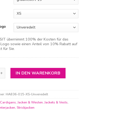
ogo
IT übernimmt 100% der Kosten für das
ogo sowie einen Anteil von 10% Rabatt auf
t für Sie.
ickfleecejacke Herren Menge
IN DEN WARENKORB
mer:
HA836-015-XS-Unveredelt
:
Cardigans
,
Jacken & Westen
,
Jackets & Vests
,
interjacken
,
Strickjacken