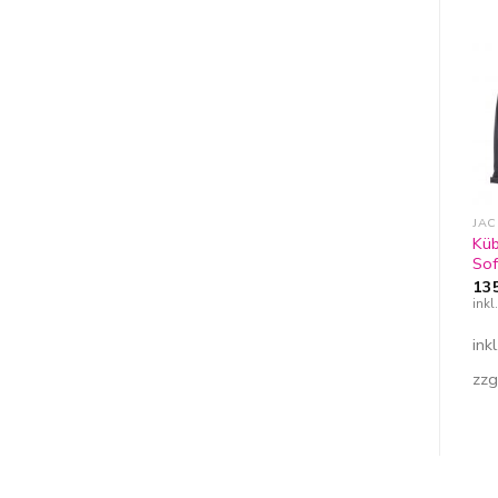
Zur
Zur
Wunschliste
Wunschliste
hinzufügen
hinzufügen
STRICK- & WINTERJACKEN
JACKETS & VESTS
JAC
FHB Strickfleecejacke
Softshelljacke ohne
Küb
Herren
Kapuze Herren
Sof
54,36
€
–
60,19
€
41,94
€
–
47,77
€
13
inkl. 19% MwSt
inkl. 19% MwSt
ink
inkl. MwSt.
inkl. MwSt.
ink
zzgl.
Versandkosten
zzgl.
Versandkosten
zzg