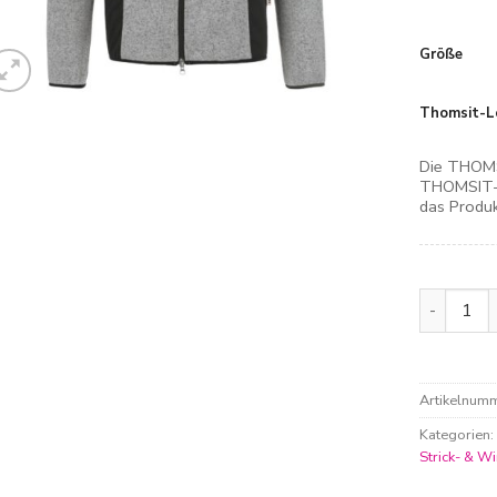
Größe
Thomsit-L
Die THOMS
THOMSIT-L
das Produk
Hakro Str
Artikelnum
Kategorien
Strick- & W