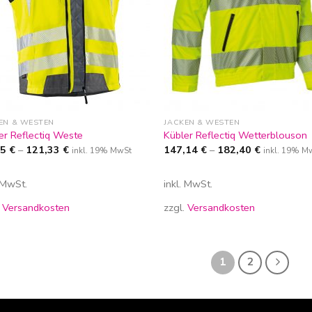
EN & WESTEN
JACKEN & WESTEN
er Reflectiq Weste
Kübler Reflectiq Wetterblouson
25
€
–
121,33
€
147,14
€
–
182,40
€
inkl. 19% MwSt
inkl. 19% M
. MwSt.
inkl. MwSt.
.
Versandkosten
zzgl.
Versandkosten
1
2