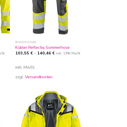
BUNDHOSEN
Kübler Reflectiq Sommerhose
103,55
€
–
140,46
€
wSt
inkl. 19% MwSt
inkl. MwSt.
zzgl.
Versandkosten
Zur
iste
Wunschliste
gen
hinzufügen