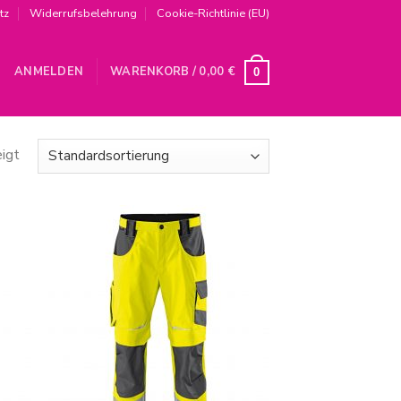
tz
Widerrufsbelehrung
Cookie-Richtlinie (EU)
ANMELDEN
WARENKORB /
0,00
€
0
igt
Zur
iste
Wunschliste
gen
hinzufügen