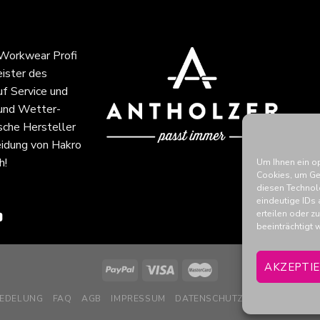
 Workwear Profi
eister des
f Service und
 und Wetter-
sche Hersteller
idung von Hakro
h!
Um Ihnen ein o
Cookies, um Ge
diesen Technol
eindeutige IDs 
erteilen oder 
beeinträchtigt 
AKZEPTI
REDELUNG
FAQ
AGB
IMPRESSUM
DATENSCHUTZ
WIDERRUFSB