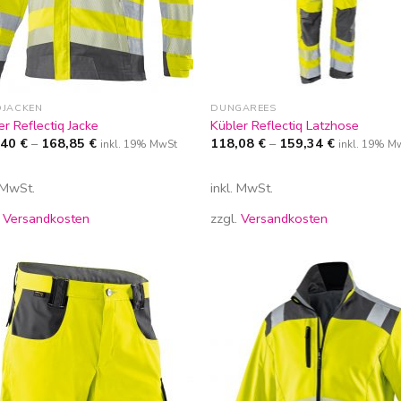
DJACKEN
DUNGAREES
er Reflectiq Jacke
Kübler Reflectiq Latzhose
,40
€
–
168,85
€
118,08
€
–
159,34
€
inkl. 19% MwSt
inkl. 19% M
. MwSt.
inkl. MwSt.
.
Versandkosten
zzgl.
Versandkosten
Zur
Zur
Wunschliste
Wunschl
hinzufügen
hinzufü