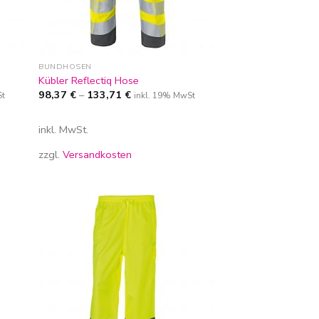
BUNDHOSEN
Kübler Reflectiq Hose
98,37
€
–
133,71
€
St
inkl. 19% MwSt
inkl. MwSt.
zzgl.
Versandkosten
Zur
iste
Wunschliste
gen
hinzufügen