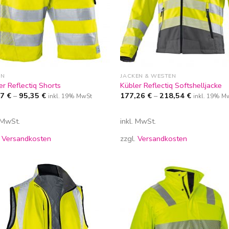
EN
JACKEN & WESTEN
er Reflectiq Shorts
Kübler Reflectiq Softshelljacke
87
€
–
95,35
€
177,26
€
–
218,54
€
inkl. 19% MwSt
inkl. 19% M
. MwSt.
inkl. MwSt.
.
Versandkosten
zzgl.
Versandkosten
Zur
Zur
Wunschliste
Wunschl
hinzufügen
hinzufü