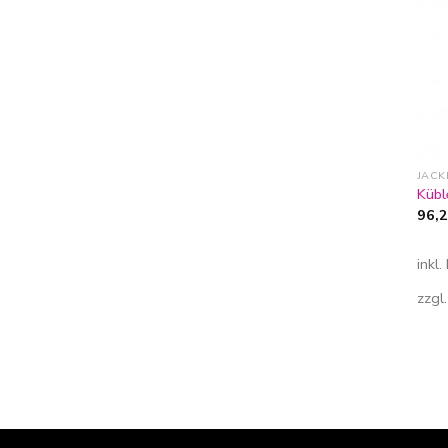
JACK
Kübl
96,
inkl
zzgl