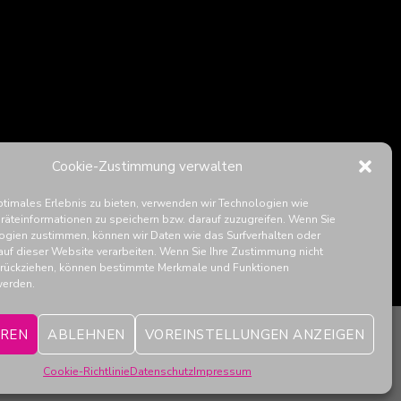
Cookie-Zustimmung verwalten
ptimales Erlebnis zu bieten, verwenden wir Technologien wie
räteinformationen zu speichern bzw. darauf zuzugreifen. Wenn Sie
ogien zustimmen, können wir Daten wie das Surfverhalten oder
auf dieser Website verarbeiten. Wenn Sie Ihre Zustimmung nicht
zurückziehen, können bestimmte Merkmale und Funktionen
werden.
EREN
ABLEHNEN
VOREINSTELLUNGEN ANZEIGEN
Cookie-Richtlinie
Datenschutz
Impressum
ELEHRUNG
COOKIE-RICHTLINIE (EU)