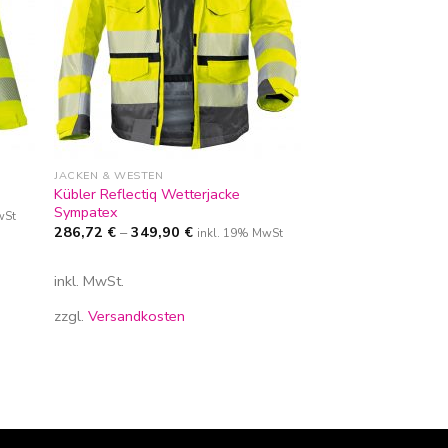
JACKEN & WESTEN
Kübler Reflectiq Wetterjacke
Sympatex
wSt
286,72
€
–
349,90
€
inkl. 19% MwSt
inkl. MwSt.
zzgl.
Versandkosten