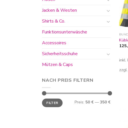
Jacken & Westen
Shirts & Co.
Funktionsunterwäsche
BUN
Kübl
Accessoires
125
Sicherheitsschuhe
inkl
Mützen & Caps
zzgl
NACH PREIS FILTERN
Min.
Max.
Preis:
50 €
—
350 €
FILTER
Preis
Preis