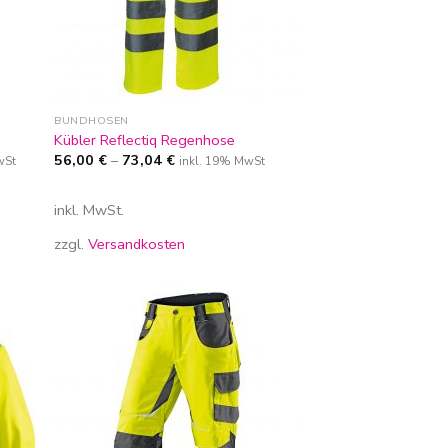
BUNDHOSEN
Kübler Reflectiq Regenhose
56,00
€
–
73,04
€
wSt
inkl. 19% MwSt
inkl. MwSt.
zzgl.
Versandkosten
Zur
iste
Wunschliste
gen
hinzufügen