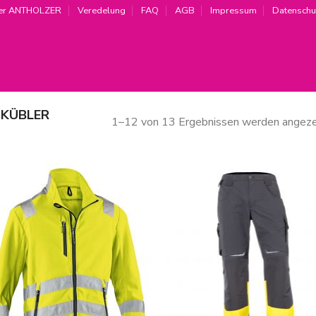
er ANTHOLZER
Veredelung
FAQ
AGB
Impressum
Datenschu
KÜBLER
1–12 von 13 Ergebnissen werden angeze
Zur
Zur
Wunschliste
Wunschl
hinzufügen
hinzufü