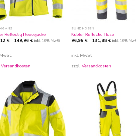
DIGANS
BUNDHOSEN
er Reflectiq Fleecejacke
Kübler Reflectiq Hose
,12
€
–
149,96
€
96,95
€
–
131,88
€
inkl. 19% MwSt
inkl. 19% Mw
. MwSt.
inkl. MwSt.
.
Versandkosten
zzgl.
Versandkosten
Zur
Zur
Wunschliste
Wunschl
hinzufügen
hinzufü