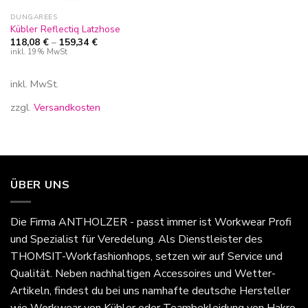
DUNGAREES
Kübler Reflectiq Latzhose
118,08
€
–
159,34
€
inkl. 19% MwSt
inkl. MwSt.
zzgl.
Versandkosten
ÜBER UNS
Die Firma
ANTHOLZER - passt immer
ist Workwear Profi
und Spezialist für Veredelung. Als Dienstleister des
THOMSIT-Workfashionhops, setzen wir auf Service und
Qualität. Neben nachhaltigen Accessoires und Wetter-
Artikeln, findest du bei uns namhafte deutsche Hersteller