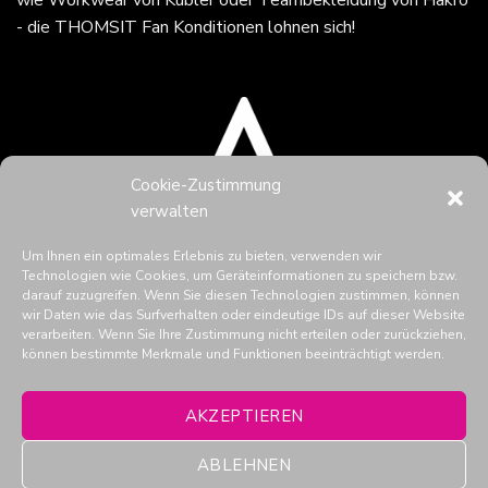
wie Workwear von Kübler oder Teambekleidung von Hakro
- die THOMSIT Fan Konditionen lohnen sich!
Cookie-Zustimmung
verwalten
Um Ihnen ein optimales Erlebnis zu bieten, verwenden wir
Technologien wie Cookies, um Geräteinformationen zu speichern bzw.
darauf zuzugreifen. Wenn Sie diesen Technologien zustimmen, können
wir Daten wie das Surfverhalten oder eindeutige IDs auf dieser Website
verarbeiten. Wenn Sie Ihre Zustimmung nicht erteilen oder zurückziehen,
können bestimmte Merkmale und Funktionen beeinträchtigt werden.
THOMSIT in den Social Media
AKZEPTIEREN
ABLEHNEN