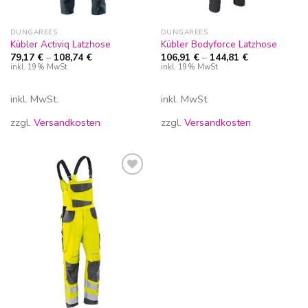
DUNGAREES
DUNGAREES
Kübler Activiq Latzhose
Kübler Bodyforce Latzhose
79,17
€
–
108,74
€
106,91
€
–
144,81
€
inkl. 19% MwSt
inkl. 19% MwSt
inkl. MwSt.
inkl. MwSt.
zzgl.
Versandkosten
zzgl.
Versandkosten
Zur
Wunschliste
hinzufügen