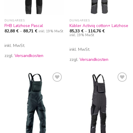
DUNGAREES
DUNGAREES
FHB Latzhose Pascal
Kübler Activiq cotton+ Latzhose
82,88
€
–
88,71
€
85,33
€
–
116,76
€
inkl. 19% MwSt
inkl. 19% MwSt
inkl. MwSt.
inkl. MwSt.
zzgl.
Versandkosten
zzgl.
Versandkosten
Zur
Zur
Wunschliste
Wunschliste
hinzufügen
hinzufügen