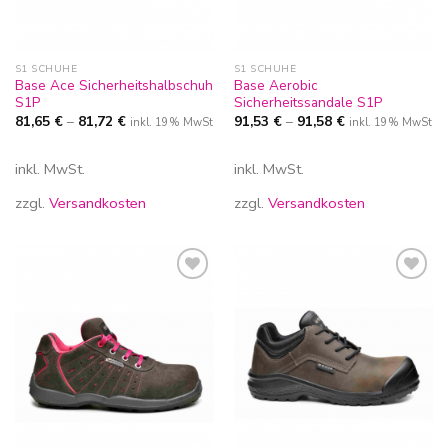
S1 SCHUHE
S1 SCHUHE
Base Ace Sicherheitshalbschuh
Base Aerobic
S1P
Sicherheitssandale S1P
81,65
€
–
81,72
€
91,53
€
–
91,58
€
inkl. 19% MwSt
inkl. 19% MwSt
inkl. MwSt.
inkl. MwSt.
zzgl.
Versandkosten
zzgl.
Versandkosten
Zur
Zur
Wunschliste
Wunschliste
hinzufügen
hinzufügen