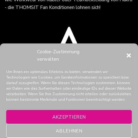
- die THOMSIT Fan Konditionen lohnen sich!
Cookie-Zustimmung
verwalten
Um Ihnen ein optimales Erlebnis zu bieten, verwenden wir
Technologien wie Cookies, um Geräteinformationen zu speichern bzw.
darauf zuzugreifen. Wenn Sie diesen Technologien zustimmen, können
wir Daten wie das Surfverhalten oder eindeutige IDs auf dieser Website
verarbeiten. Wenn Sie Ihre Zustimmung nicht erteilen oder zurückziehen,
können bestimmte Merkmale und Funktionen beeinträchtigt werden.
THOMSIT in den Social Media
AKZEPTIEREN
ABLEHNEN