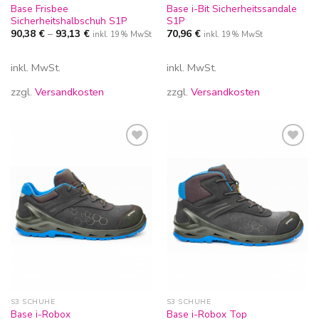
Base Frisbee
Base i-Bit Sicherheitssandale
Sicherheitshalbschuh S1P
S1P
90,38
€
–
93,13
€
70,96
€
inkl. 19% MwSt
inkl. 19% MwSt
inkl. MwSt.
inkl. MwSt.
zzgl.
Versandkosten
zzgl.
Versandkosten
Zur
Zur
Wunschliste
Wunschliste
hinzufügen
hinzufügen
S3 SCHUHE
S3 SCHUHE
Base i-Robox
Base i-Robox Top