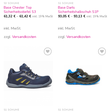
S3 SCHUHE
S1 SCHUHE
Base Chester Top
Base Darts
Sicherheitsstiefel S3
Sicherheitshalbschuh S1P
61,32
€
–
61,42
€
93,05
€
–
93,13
€
inkl. 19% MwSt
inkl. 19% MwSt
inkl. MwSt.
inkl. MwSt.
zzgl.
Versandkosten
zzgl.
Versandkosten
Zur
Zur
Wunschliste
Wunschliste
hinzufügen
hinzufügen
S1 SCHUHE
S1 SCHUHE