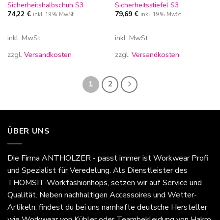
Sicherheitshalbschuh S3
Sicherheitsstiefel S3
74,22
€
79,69
€
inkl. 19% MwSt
inkl. 19% MwSt
inkl. MwSt.
inkl. MwSt.
zzgl.
Versandkosten
zzgl.
Versandkosten
1
2
ÜBER UNS
Die Firma
ANTHOLZER - passt immer
ist Workwear Profi
und Spezialist für Veredelung. Als Dienstleister des
THOMSIT-Workfashionhops, setzen wir auf Service und
Qualität. Neben nachhaltigen Accessoires und Wetter-
Artikeln, findest du bei uns namhafte deutsche Hersteller
wie Workwear von Kübler oder Teambekleidung von Hakro