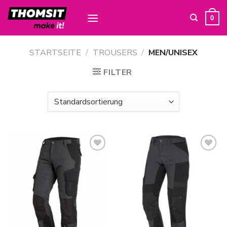
Skip
to
0
content
STARTSEITE
/
TROUSERS
/
MEN/UNISEX
FILTER
Zur
Zur
Wunschliste
Wunschliste
hinzufügen
hinzufügen