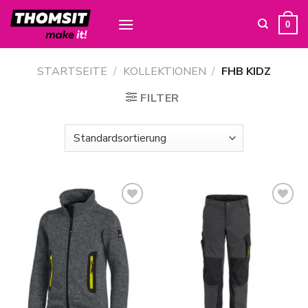
Skip
to
0
content
STARTSEITE
/
KOLLEKTIONEN
/
FHB KIDZ
FILTER
Zur
Zur
Wunschliste
Wunschliste
hinzufügen
hinzufügen