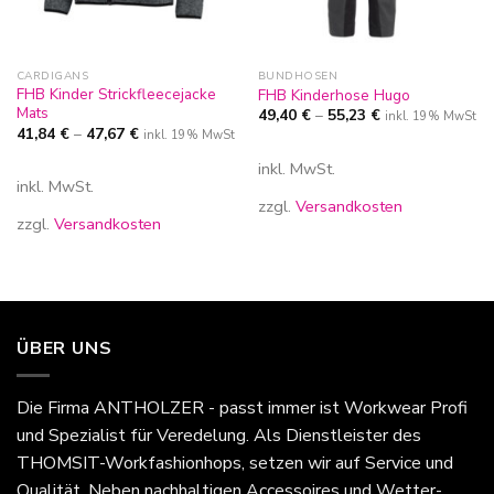
CARDIGANS
BUNDHOSEN
FHB Kinder Strickfleecejacke
FHB Kinderhose Hugo
Mats
49,40
€
–
55,23
€
inkl. 19% MwSt
41,84
€
–
47,67
€
inkl. 19% MwSt
inkl. MwSt.
inkl. MwSt.
zzgl.
Versandkosten
zzgl.
Versandkosten
ÜBER UNS
Die Firma
ANTHOLZER - passt immer
ist Workwear Profi
und Spezialist für Veredelung. Als Dienstleister des
THOMSIT-Workfashionhops, setzen wir auf Service und
Qualität. Neben nachhaltigen Accessoires und Wetter-