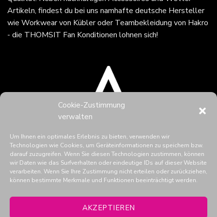
Artikeln, findest du bei uns namhafte deutsche Hersteller
wie Workwear von Kübler oder Teambekleidung von Hakro
- die THOMSIT Fan Konditionen lohnen sich!
Cookie-Zustimmung
verwalten
Um Ihnen ein optimales Erlebnis zu bieten, verwenden wir
Technologien wie Cookies, um Geräteinformationen zu speichern bzw.
darauf zuzugreifen. Wenn Sie diesen Technologien zustimmen, können
wir Daten wie das Surfverhalten oder eindeutige IDs auf dieser Website
verarbeiten. Wenn Sie Ihre Zustimmung nicht erteilen oder zurückziehen,
können bestimmte Merkmale und Funktionen beeinträchtigt werden.
THOMSIT in den Social Media
AKZEPTIEREN