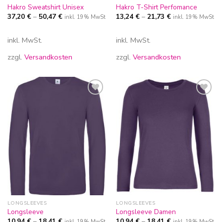
Hakro Sweatshirt Unisex
Hakro T-Shirt Perfomance
37,20
€
–
50,47
€
13,24
€
–
21,73
€
inkl. 19% MwSt
inkl. 19% MwSt
inkl. MwSt.
inkl. MwSt.
zzgl.
Versandkosten
zzgl.
Versandkosten
Zur
Zur
Wunschliste
Wunschliste
hinzufügen
hinzufügen
LONGSLEEVES
LONGSLEEVES
Longsleeve
Longsleeve Damen
10,94
€
–
18,41
€
10,94
€
–
18,41
€
inkl. 19% MwSt
inkl. 19% MwSt