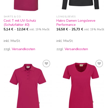
SHIRTS & CO.
LONGSLEEVES
Cool T mit UV-Schutz
Hakro Damen Longsleeve
(Schutzfaktor 40)
Performance
5,14
€
–
12,04
€
16,58
€
–
25,73
€
inkl. 19% MwSt
inkl. 19% MwSt
inkl. MwSt.
inkl. MwSt.
zzgl.
Versandkosten
zzgl.
Versandkosten
Zur
Zur
Wunschliste
Wunschliste
hinzufügen
hinzufügen