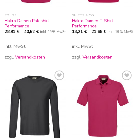
POLOS
SHIRTS & CO.
Hakro Damen Poloshirt
Hakro Damen T-Shirt
Performance
Performance
28,91
€
–
40,52
€
13,21
€
–
21,68
€
inkl. 19% MwSt
inkl. 19% MwSt
inkl. MwSt.
inkl. MwSt.
zzgl.
Versandkosten
zzgl.
Versandkosten
Zur
Zur
Wunschliste
Wunschliste
hinzufügen
hinzufügen