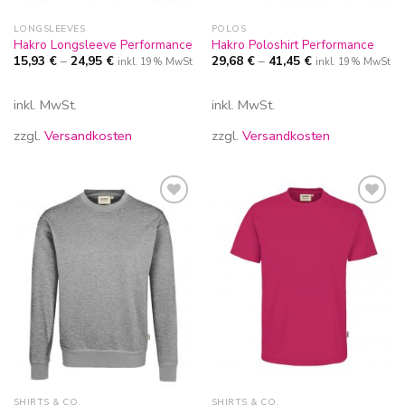
LONGSLEEVES
POLOS
Hakro Longsleeve Performance
Hakro Poloshirt Performance
15,93
€
–
24,95
€
29,68
€
–
41,45
€
inkl. 19% MwSt
inkl. 19% MwSt
inkl. MwSt.
inkl. MwSt.
zzgl.
Versandkosten
zzgl.
Versandkosten
Zur
Zur
Wunschliste
Wunschliste
hinzufügen
hinzufügen
SHIRTS & CO.
SHIRTS & CO.