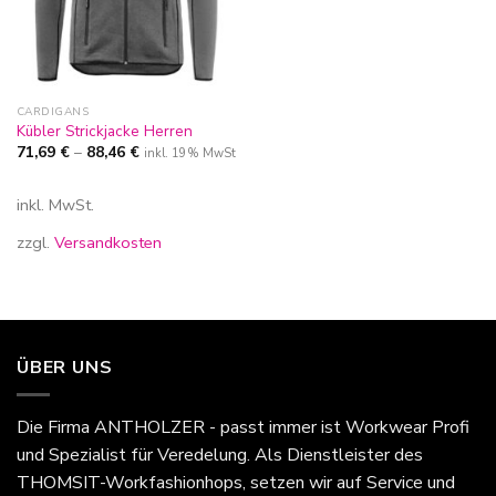
CARDIGANS
Kübler Strickjacke Herren
71,69
€
–
88,46
€
inkl. 19% MwSt
inkl. MwSt.
zzgl.
Versandkosten
ÜBER UNS
Die Firma
ANTHOLZER - passt immer
ist Workwear Profi
und Spezialist für Veredelung. Als Dienstleister des
THOMSIT-Workfashionhops, setzen wir auf Service und