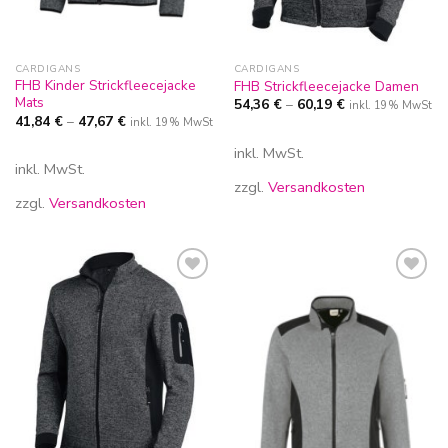
CARDIGANS
CARDIGANS
FHB Kinder Strickfleecejacke
FHB Strickfleecejacke Damen
Mats
54,36
€
–
60,19
€
inkl. 19% MwSt
41,84
€
–
47,67
€
inkl. 19% MwSt
inkl. MwSt.
inkl. MwSt.
zzgl.
Versandkosten
zzgl.
Versandkosten
Zur
Zur
Wunschliste
Wunschliste
hinzufügen
hinzufügen