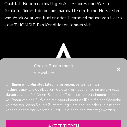
Qualität. Neben nachhaltigen Accessoires und Wetter-
Artikeln, findest du bei uns namhafte deutsche Hersteller
wie Workwear von Kübler oder Teambekleidung von Hakro
- die THOMSIT Fan Konditionen lohnen sich!
Cookie-Zustimmung
verwalten
Um Ihnen ein optimales Erlebnis zu bieten, verwenden wir
Technologien wie Cookies, um Geräteinformationen zu speichern bzw.
darauf zuzugreifen. Wenn Sie diesen Technologien zustimmen, können
wir Daten wie das Surfverhalten oder eindeutige IDs auf dieser Website
verarbeiten. Wenn Sie Ihre Zustimmung nicht erteilen oder zurückziehen,
können bestimmte Merkmale und Funktionen beeinträchtigt werden.
THOMSIT in den Social Media
AKZEPTIEREN