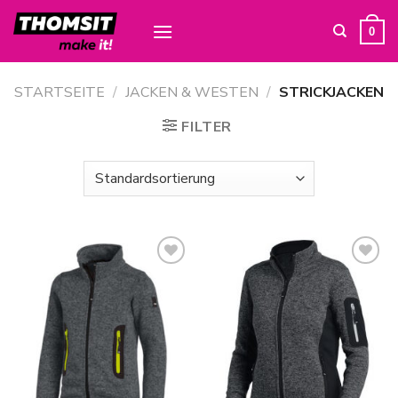
Skip
to
0
content
STARTSEITE
/
JACKEN & WESTEN
/
STRICKJACKEN
FILTER
Zur
Zur
Wunschliste
Wunschliste
hinzufügen
hinzufügen