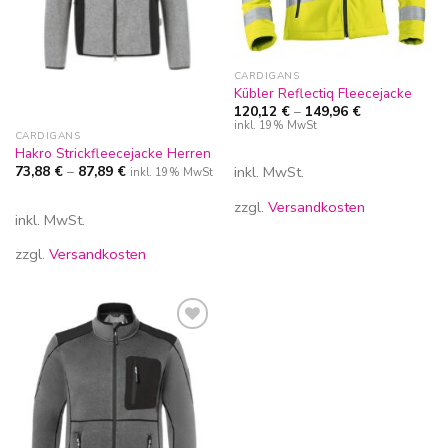
CARDIGANS
Kübler Reflectiq Fleecejacke
120,12
€
–
149,96
€
inkl. 19% MwSt
CARDIGANS
Hakro Strickfleecejacke Herren
73,88
€
–
87,89
€
inkl. MwSt.
inkl. 19% MwSt
zzgl.
Versandkosten
inkl. MwSt.
zzgl.
Versandkosten
Zur
Wunschliste
hinzufügen