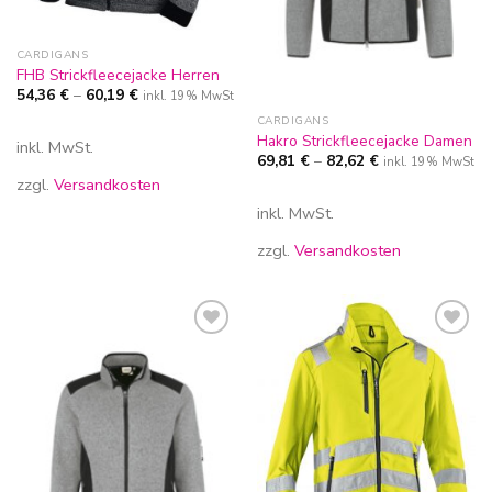
CARDIGANS
FHB Strickfleecejacke Herren
54,36
€
–
60,19
€
inkl. 19% MwSt
CARDIGANS
Hakro Strickfleecejacke Damen
inkl. MwSt.
69,81
€
–
82,62
€
inkl. 19% MwSt
zzgl.
Versandkosten
inkl. MwSt.
zzgl.
Versandkosten
Zur
Zur
Wunschliste
Wunschliste
hinzufügen
hinzufügen