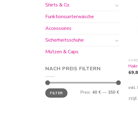
Shirts & Co.
Funktionsunterwäsche
Accessoires
Sicherheitsschuhe
Mützen & Caps
CAR
Hakr
NACH PREIS FILTERN
69,
inkl
Min.
Max.
Preis:
40 €
—
150 €
FILTER
Preis
Preis
zzgl