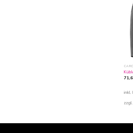
CAR
Kübl
71,
inkl
zzgl