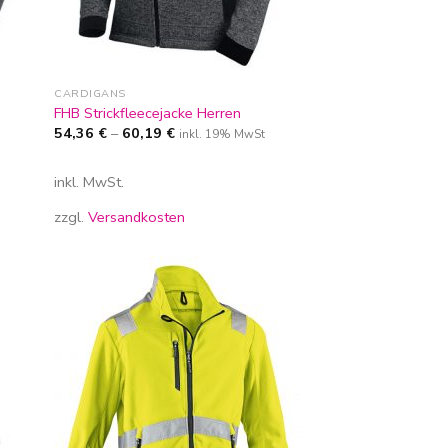
CARDIGANS
FHB Strickfleecejacke Herren
54,36
€
–
60,19
€
inkl. 19% MwSt
inkl. MwSt.
zzgl.
Versandkosten
Zur
iste
Wunschliste
gen
hinzufügen