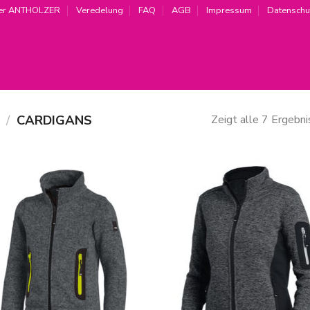
er ANTHOLZER
Veredelung
FAQ
AGB
Impressum
Datenschu
/
CARDIGANS
Zeigt alle 7 Ergebn
Zur
Zur
Wunschliste
Wunschl
hinzufügen
hinzufü