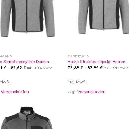
DIGANS
CARDIGANS
o Strickfleecejacke Damen
Hakro Strickfleecejacke Herren
81
€
–
82,62
€
73,88
€
–
87,89
€
inkl. 19% MwSt
inkl. 19% MwSt
. MwSt.
inkl. MwSt.
.
Versandkosten
zzgl.
Versandkosten
Zur
Wunschliste
hinzufügen