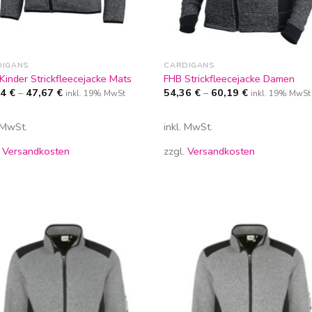
DIGANS
CARDIGANS
Kinder Strickfleecejacke Mats
FHB Strickfleecejacke Damen
84
€
–
47,67
€
54,36
€
–
60,19
€
inkl. 19% MwSt
inkl. 19% MwSt
. MwSt.
inkl. MwSt.
.
Versandkosten
zzgl.
Versandkosten
Zur
Zur
Wunschliste
Wunschl
hinzufügen
hinzufü