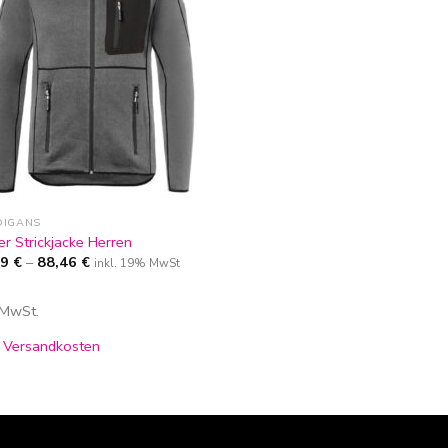
DIGANS
er Strickjacke Herren
69
€
–
88,46
€
inkl. 19% MwSt
. MwSt.
.
Versandkosten