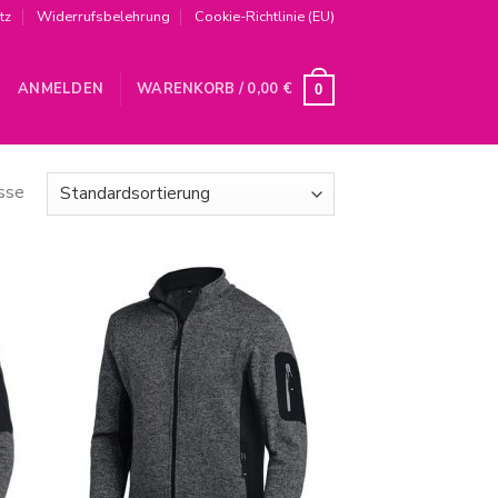
tz
Widerrufsbelehrung
Cookie-Richtlinie (EU)
ANMELDEN
WARENKORB /
0,00
€
0
isse
Zur
iste
Wunschliste
gen
hinzufügen