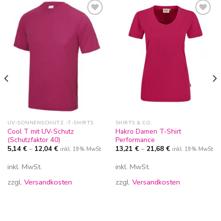
Zur
Zur
Wunschliste
Wunschliste
hinzufügen
hinzufügen
UV-SONNENSCHUTZ -T-SHIRTS
SHIRTS & CO.
Cool T mit UV-Schutz
Hakro Damen T-Shirt
(Schutzfaktor 40)
Performance
5,14
€
–
12,04
€
13,21
€
–
21,68
€
inkl. 19% MwSt
inkl. 19% MwSt
inkl. MwSt.
inkl. MwSt.
zzgl.
Versandkosten
zzgl.
Versandkosten