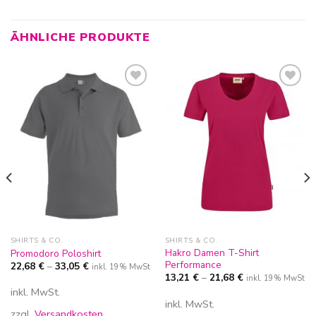
ÄHNLICHE PRODUKTE
Zur
Zur
Wunschliste
Wunschliste
hinzufügen
hinzufügen
SHIRTS & CO.
SHIRTS & CO.
Hakro Damen T-Shirt
Promodoro Poloshirt
Performance
22,68
€
–
33,05
€
inkl. 19% MwSt
13,21
€
–
21,68
€
inkl. 19% MwSt
inkl. MwSt.
inkl. MwSt.
zzgl.
Versandkosten