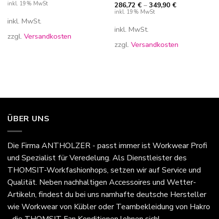
inkl. 19% MwSt
286,72
€
–
349,90
€
inkl. 19% MwSt
inkl. MwSt.
inkl. MwSt.
zzgl.
Versandkosten
zzgl.
Versandkosten
ÜBER UNS
Die Firma
ANTHOLZER - passt immer
ist Workwear Profi
und Spezialist für Veredelung. Als Dienstleister des
THOMSIT-Workfashionhops, setzen wir auf Service und
Qualität. Neben nachhaltigen Accessoires und Wetter-
Artikeln, findest du bei uns namhafte deutsche Hersteller
wie Workwear von Kübler oder Teambekleidung von Hakro
- die THOMSIT Fan Konditionen lohnen sich!