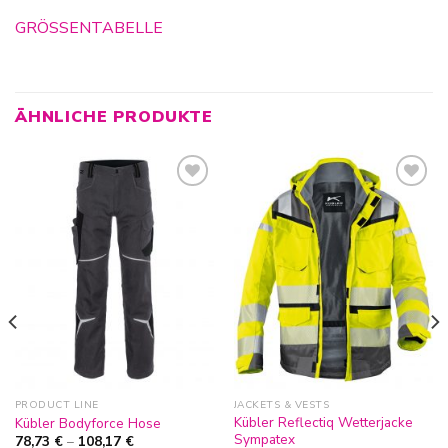
GRÖSSENTABELLE
ÄHNLICHE PRODUKTE
Zur
Zur
Wunschliste
Wunschliste
hinzufügen
hinzufügen
PRODUCT LINE
JACKETS & VESTS
Kübler Reflectiq Wetterjacke
Kübler Bodyforce Hose
Sympatex
78,73
€
–
108,17
€