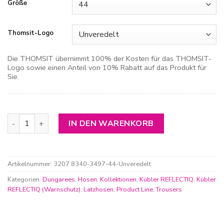
Größe
Thomsit-Logo
Die THOMSIT übernimmt 100% der Kosten für das THOMSIT-
Logo sowie einen Anteil von 10% Rabatt auf das Produkt für
Sie.
Kübler Reflectiq Latzhose Menge
IN DEN WARENKORB
Artikelnummer:
3207 8340-3497-44-Unveredelt
Kategorien:
Dungarees
,
Hosen
,
Kollektionen
,
Kübler REFLECTIQ
,
Kübler
REFLECTIQ (Warnschutz)
,
Latzhosen
,
Product Line
,
Trousers