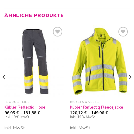
ÄHNLICHE PRODUKTE
Zur
Zur
Wunschliste
Wunschliste
hinzufügen
hinzufügen
PRODUCT LINE
JACKETS & VESTS
Kübler Reflectiq Hose
Kübler Reflectiq Fleecejacke
96,95
€
–
131,88
€
120,12
€
–
149,96
€
inkl. 19% MwSt
inkl. 19% MwSt
inkl. MwSt.
inkl. MwSt.