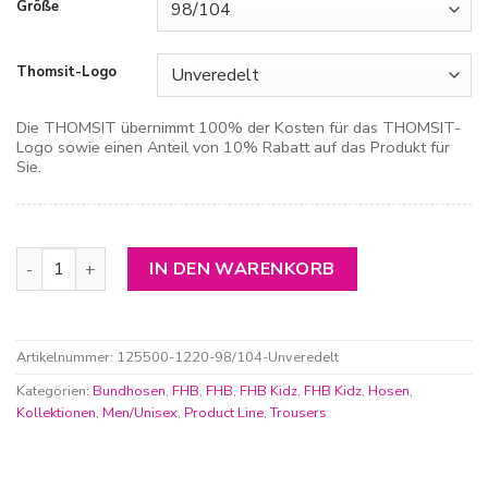
Größe
Thomsit-Logo
Die THOMSIT übernimmt 100% der Kosten für das THOMSIT-
Logo sowie einen Anteil von 10% Rabatt auf das Produkt für
Sie.
FHB Kinderhose Hugo Menge
IN DEN WARENKORB
Artikelnummer:
125500-1220-98/104-Unveredelt
Kategorien:
Bundhosen
,
FHB
,
FHB
,
FHB Kidz
,
FHB Kidz
,
Hosen
,
Kollektionen
,
Men/Unisex
,
Product Line
,
Trousers