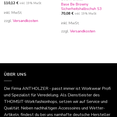
110,12
€
inkl. 19% MwSt
Base Be Browny
Sicherheitshalbschuh S3
inkl. MwSt.
70,08
€
inkl. 19% MwSt
zzgl.
Versandkosten
inkl. MwSt.
zzgl.
Versandkosten
ÜBER UNS
Die Firma
ANTHOLZER - passt immer
ist Workwear Profi
und Spezialist für Veredelung. Als Dienstleister des
THOMSIT-Workfashionhops, setzen wir auf Service und
Qualität. Neben nachhaltigen Accessoires und Wetter-
Artikeln, findest du bei uns namhafte deutsche Hersteller