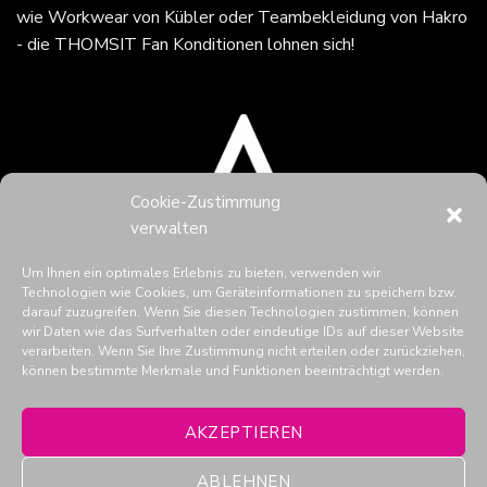
wie Workwear von Kübler oder Teambekleidung von Hakro
- die THOMSIT Fan Konditionen lohnen sich!
Cookie-Zustimmung
verwalten
Um Ihnen ein optimales Erlebnis zu bieten, verwenden wir
Technologien wie Cookies, um Geräteinformationen zu speichern bzw.
darauf zuzugreifen. Wenn Sie diesen Technologien zustimmen, können
wir Daten wie das Surfverhalten oder eindeutige IDs auf dieser Website
verarbeiten. Wenn Sie Ihre Zustimmung nicht erteilen oder zurückziehen,
können bestimmte Merkmale und Funktionen beeinträchtigt werden.
THOMSIT in den Social Media
AKZEPTIEREN
ABLEHNEN