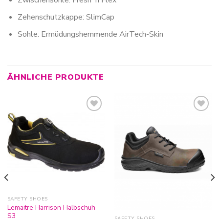
Zwischensohle: Fresh´n Flex
Zehenschutzkappe: SlimCap
Sohle: Ermüdungshemmende AirTech-Skin
ÄHNLICHE PRODUKTE
Zur
Zur
Wunschliste
Wunschliste
hinzufügen
hinzufügen
SAFETY SHOES
Lemaitre Harrison Halbschuh
S3
SAFETY SHOES