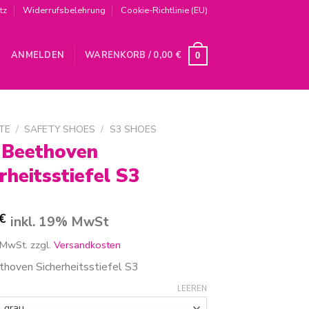
tz
Widerrufsbelehrung
Cookie-Richtlinie (EU)
ANMELDEN
WARENKORB /
0,00
€
0
TE
/
SAFETY SHOES
/
S3 SHOES
 Beethoven
rheitsstiefel S3
€
inkl. 19% MwSt
 MwSt.
zzgl.
Versandkosten
hoven Sicherheitsstiefel S3
LEEREN