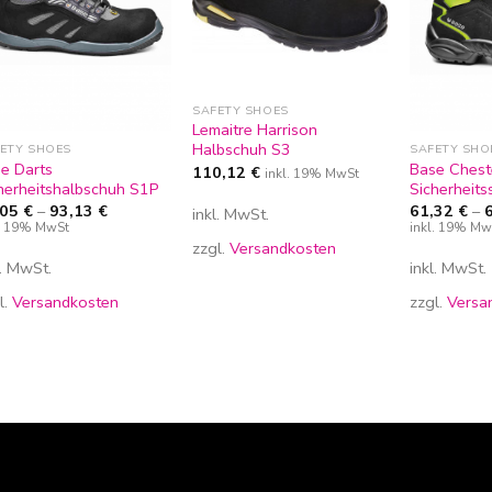
SAFETY SHOES
Lemaitre Harrison
Halbschuh S3
ETY SHOES
SAFETY SHO
e Darts
Base Chest
110,12
€
inkl. 19% MwSt
herheitshalbschuh S1P
Sicherheits
,05
€
–
93,13
€
61,32
€
–
inkl. MwSt.
l. 19% MwSt
inkl. 19% Mw
zzgl.
Versandkosten
l. MwSt.
inkl. MwSt.
l.
Versandkosten
zzgl.
Versa