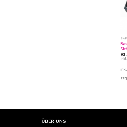
SAFETY SHOES
SAFETY SHOES
SAF
Base i-Bit
Bas
Steitz Sicherheitsstiefel S3
Sicherheitssandale S1P
Sic
145,98
€
inkl. 19% MwSt
70,96
€
93
inkl. 19% MwSt
ink
inkl. MwSt.
inkl. MwSt.
zzgl.
Versandkosten
ink
zzgl.
Versandkosten
zzg
ÜBER UNS