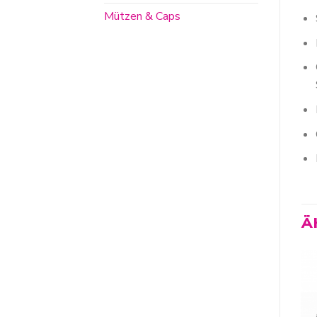
Mützen & Caps
Ä
Zur
Zur
Wunschliste
Wunschliste
hinzufügen
hinzufügen