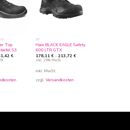
ES
S7
er Top
Haix BLACK EAGLE Safety
stiefel S3
600 LTR GTX
61,42
€
178,11
€
–
213,72
€
St
inkl. 19% MwSt
inkl. MwSt.
ndkosten
zzgl.
Versandkosten