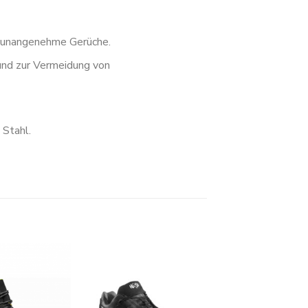
t unangenehme Gerüche.
und zur Vermeidung von
 Stahl.
Zur
Zur
Wunschliste
Wunschliste
hinzufügen
hinzufügen