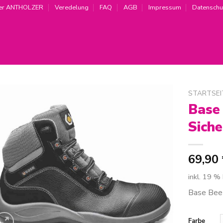
er ANTHOLZER
Veredelung
FAQ
AGB
Impressum
Datenschu
STARTSEI
Base
Zur
Siche
Wunschliste
hinzufügen
69,90
inkl. 19 %
Base Beet
Farbe