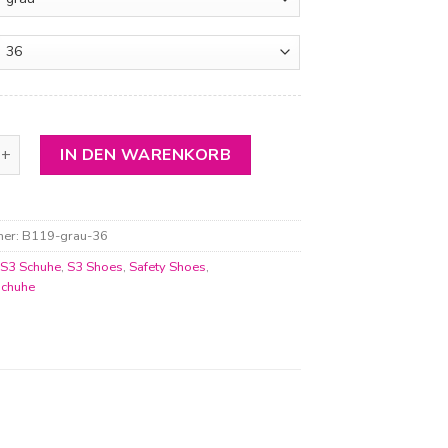
hoven Sicherheitsstiefel S3 Menge
IN DEN WARENKORB
mer:
B119-grau-36
:
S3 Schuhe
,
S3 Shoes
,
Safety Shoes
,
schuhe