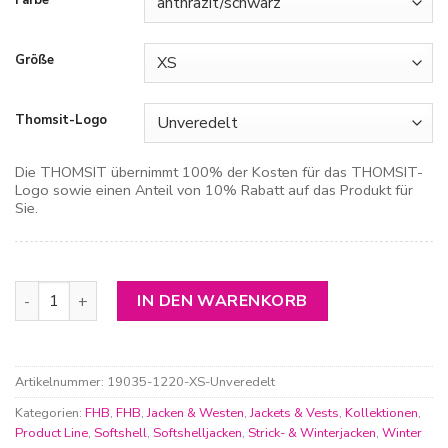
Farbe
Größe
Thomsit-Logo
Die THOMSIT übernimmt 100% der Kosten für das THOMSIT-
Logo sowie einen Anteil von 10% Rabatt auf das Produkt für
Sie.
FHB Winterjacke Lars Menge
IN DEN WARENKORB
Artikelnummer:
19035-1220-XS-Unveredelt
Kategorien:
FHB
,
FHB
,
Jacken & Westen
,
Jackets & Vests
,
Kollektionen
,
Product Line
,
Softshell
,
Softshelljacken
,
Strick- & Winterjacken
,
Winter