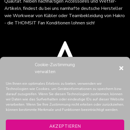
Qualität. Neben nachhaltigen Accessoires und Wetter-
Artikeln, findest du bei uns namhafte deutsche Hersteller
wie Workwear von Kübler oder Teambekleidung von Hakro
- die THOMSIT Fan Konditionen lohnen sich!
Cookie-Zustimmung
verwalten
Um Ihnen ein optimales Erlebnis zu bieten, verwenden wir
Technologien wie Cookies, um Geräteinformationen zu speichern bzw.
darauf zuzugreifen. Wenn Sie diesen Technologien zustimmen, können
wir Daten wie das Surfverhalten oder eindeutige IDs auf dieser Website
verarbeiten. Wenn Sie Ihre Zustimmung nicht erteilen oder zurückziehen,
können bestimmte Merkmale und Funktionen beeinträchtigt werden.
THOMSIT in den Social Media
AKZEPTIEREN