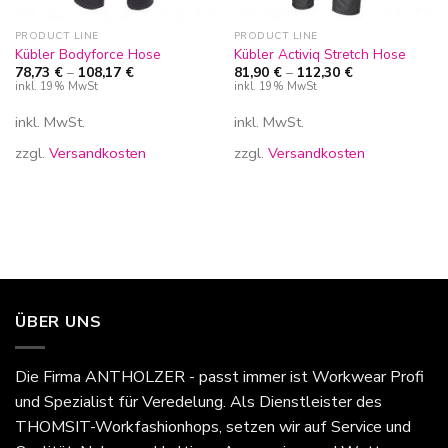
PRODUCT LINE
PRODUCT LINE
Kübler Bodyforce Hose
Kübler Activiq Stretch Hose
78,73
€
–
108,17
€
81,90
€
–
112,30
€
inkl. 19% MwSt
inkl. 19% MwSt
inkl. MwSt.
inkl. MwSt.
zzgl.
Versandkosten
zzgl.
Versandkosten
ÜBER UNS
Die Firma
ANTHOLZER - passt immer
ist Workwear Profi
und Spezialist für Veredelung. Als Dienstleister des
THOMSIT-Workfashionhops, setzen wir auf Service und