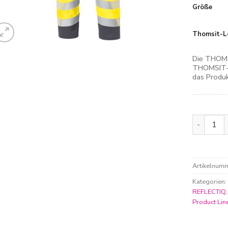
Größe
Thomsit-L
Die THOMS
THOMSIT-L
das Produk
Kübler Re
Artikelnum
Kategorien
REFLECTIQ
Product Lin