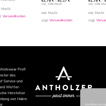
62,78
€
–
81,17
€
62,78
€
–
inkl. 19% MwSt
inkl. 19% Mw
l. MwSt.
inkl. MwSt.
inkl. MwSt.
l.
Versandkosten
zzgl.
Versandkosten
zzgl.
Versa
 Workwear Profi
eister des
f Service und
 und Wetter-
sche Hersteller
idung von Hakro
h!
Um Ihnen ein o