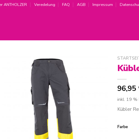
er ANTHOLZER
Veredelung
FAQ
AGB
Impressum
Datenschu
STARTSEI
Küble
Zur
Wunschliste
hinzufügen
96,95
inkl. 19 %
Kübler Re
Farbe