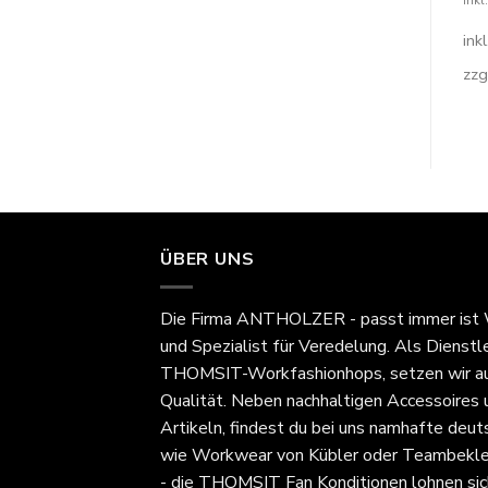
286,72
€
–
349,90
€
inkl. 19% MwSt
inkl. MwSt.
ink
inkl. MwSt.
zzgl.
Versandkosten
zzg
zzgl.
Versandkosten
ÜBER UNS
Die Firma
ANTHOLZER - passt immer
ist
und Spezialist für Veredelung. Als Dienstl
THOMSIT-Workfashionhops, setzen wir au
Qualität. Neben nachhaltigen Accessoires
Artikeln, findest du bei uns namhafte deut
wie Workwear von Kübler oder Teambekle
- die THOMSIT Fan Konditionen lohnen sic