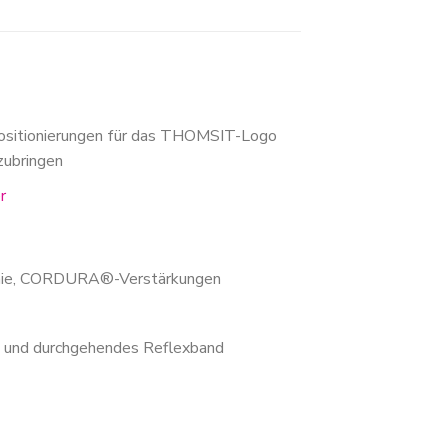
ositionierungen für das THOMSIT-Logo
zubringen
er
 Knie, CORDURA®-Verstärkungen
s und durchgehendes Reflexband