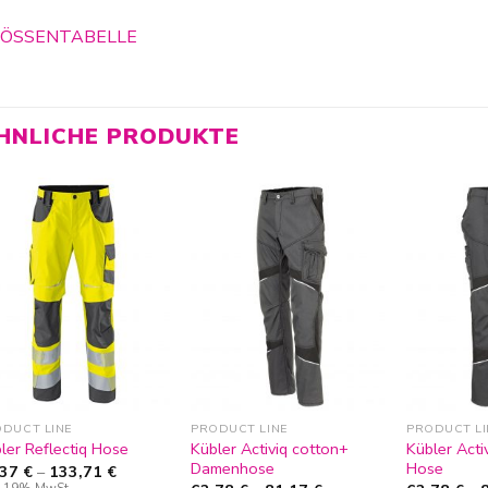
ÖSSENTABELLE
HNLICHE PRODUKTE
Zur
Zur
Wunschliste
Wunschliste
hinzufügen
hinzufügen
DUCT LINE
PRODUCT LINE
PRODUCT LI
Kübler Activiq cotton+
Kübler Acti
ler Reflectiq Hose
Damenhose
Hose
,37
€
–
133,71
€
l. 19% MwSt