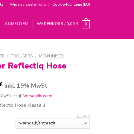
tz
Widerrufsbelehrung
Cookie-Richtlinie (EU)
ANMELDEN
WARENKORB /
0,00
€
0
TE
/
TROUSERS
/
MEN/UNISEX
r Reflectiq Hose
€
inkl. 19% MwSt
 MwSt.
zzgl.
Versandkosten
flectiq Hose Klasse 1
LEEREN