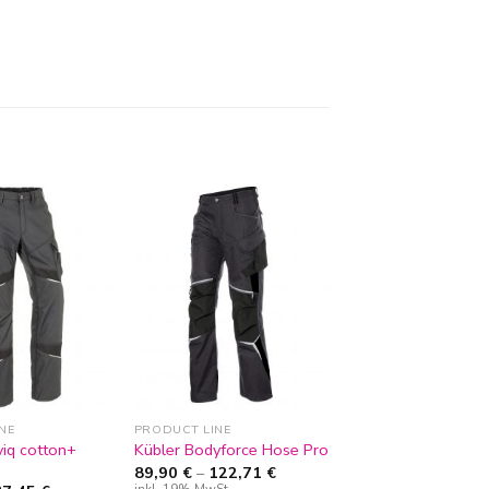
Zur
Zur
Wunschliste
Wunschliste
hinzufügen
hinzufügen
NE
PRODUCT LINE
viq cotton+
Kübler Bodyforce Hose Pro
89,90
€
–
122,71
€
inkl. 19% MwSt