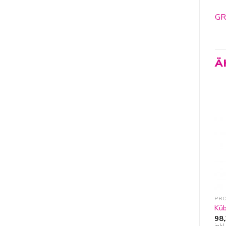
GR
Ä
Zur
Zur
Wunschliste
Wunschliste
hinzufügen
hinzufügen
JACKETS & VESTS
JACKETS & VESTS
PRO
Kübler Reflectiq
Kübler Activiq Jacke
Küb
Wetterjacke Sympatex
73,09
€
–
93,53
€
98
inkl. 19% MwSt
ink