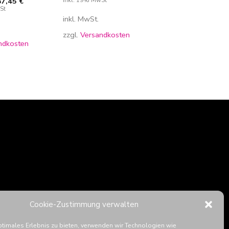
87,45
€
St
inkl. MwSt.
zzgl.
Versandkosten
ndkosten
Cookie-Zustimmung verwalten
ptimales Erlebnis zu bieten, verwenden wir Technologien wie