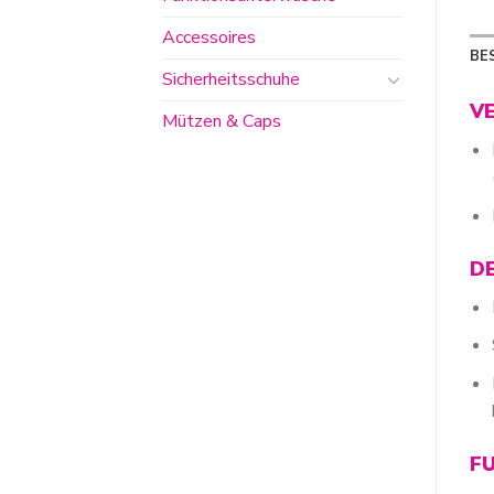
Accessoires
BE
Sicherheitsschuhe
V
Mützen & Caps
D
F