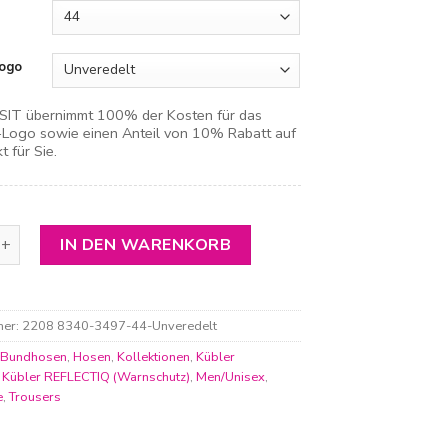
ogo
IT übernimmt 100% der Kosten für das
ogo sowie einen Anteil von 10% Rabatt auf
t für Sie.
flectiq Hose Menge
IN DEN WARENKORB
mer:
2208 8340-3497-44-Unveredelt
:
Bundhosen
,
Hosen
,
Kollektionen
,
Kübler
,
Kübler REFLECTIQ (Warnschutz)
,
Men/Unisex
,
e
,
Trousers