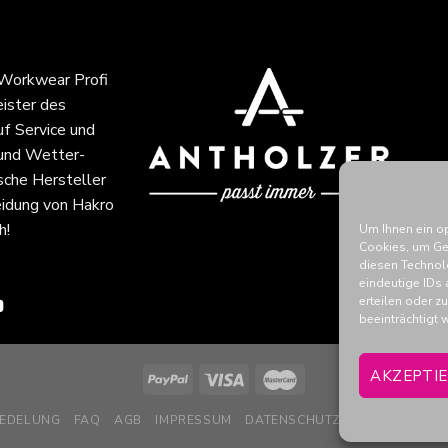
 Workwear Profi
eister des
f Service und
 und Wetter-
sche Hersteller
idung von Hakro
h!
Um Ihnen ein o
Cookies, um Ge
diesen Technol
eindeutige IDs 
erteilen oder 
beeinträchtigt 
AKZEPTI
REDELUNG
FAQ
AGB
IMPRESSUM
DATENSCHUTZ
WIDERRUFSB