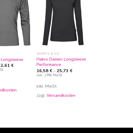
Zur
Zur
Wunschliste
Wunschliste
hinzufügen
hinzufügen
.
SHIRTS & CO.
Hakro Damen Longsleeve
 Longsleeve
Performance
22,61
€
St
16,58
€
–
25,73
€
inkl. 19% MwSt
inkl. MwSt.
ndkosten
zzgl.
Versandkosten