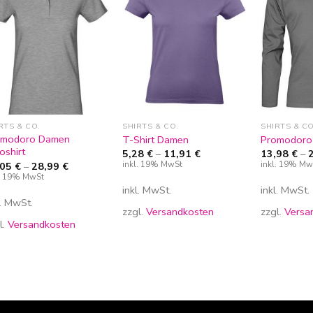
Zur
Zur
Wunschliste
Wunschliste
hinzufügen
hinzufügen
RTS & CO.
SHIRTS & CO.
SHIRTS & CO
omodoro Damen
T-Shirt Damen
Promodoro
oshirt
5,28
€
–
11,91
€
13,98
€
–
inkl. 19% MwSt
inkl. 19% Mw
,05
€
–
28,99
€
l. 19% MwSt
inkl. MwSt.
inkl. MwSt.
l. MwSt.
zzgl.
Versandkosten
zzgl.
Versa
l.
Versandkosten