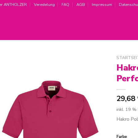
er ANTHOLZER
Veredelung
FAQ
AGB
Impressum
Datenschu
STARTSEI
Hakr
Zur
Perf
Wunschliste
hinzufügen
29,68
inkl. 19 %
Hakro Pol
Farbe