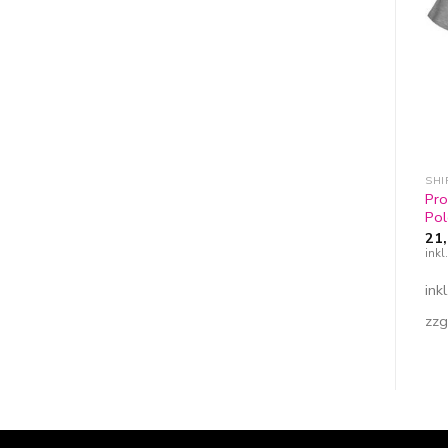
Zur
Zur
Wunschliste
Wunschliste
hinzufügen
hinzufügen
SHIRTS & CO.
SHIRTS & CO.
SHI
Promodoro Sweatshirt
Hakro Longsleeve
Pr
Unisex
Performance
Pol
34,05
€
–
46,68
€
15,93
€
–
24,95
€
21
inkl. 19% MwSt
inkl. 19% MwSt
ink
inkl. MwSt.
inkl. MwSt.
ink
zzgl.
Versandkosten
zzgl.
Versandkosten
zzg