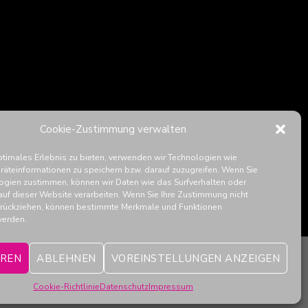
Cookie-Zustimmung verwalten
ptimales Erlebnis zu bieten, verwenden wir Technologien wie
räteinformationen zu speichern bzw. darauf zuzugreifen. Wenn Sie
ogien zustimmen, können wir Daten wie das Surfverhalten oder
auf dieser Website verarbeiten. Wenn Sie Ihre Zustimmung nicht
zurückziehen, können bestimmte Merkmale und Funktionen
werden.
EREN
ABLEHNEN
VOREINSTELLUNGEN ANZEIGEN
Cookie-Richtlinie
Datenschutz
Impressum
ELEHRUNG
COOKIE-RICHTLINIE (EU)