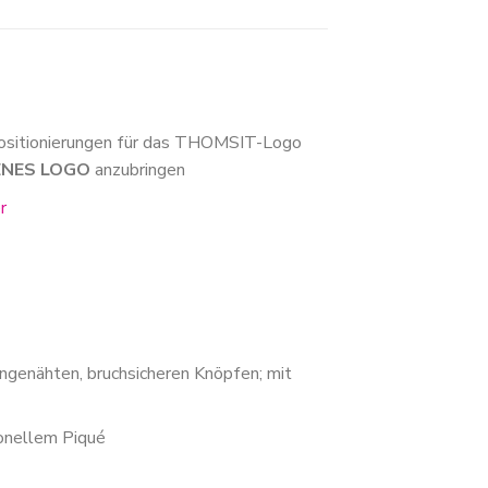
ositionierungen für das THOMSIT-Logo
GENES LOGO
anzubringen
er
ngenähten, bruchsicheren Knöpfen; mit
onellem Piqué