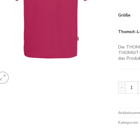
Größe
Thomsit-L
Die THOMS
THOMSIT-L
das Produk
Hakro Pol
Artikelnum
Kategorien