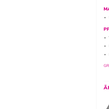
M
P
GR
Ä