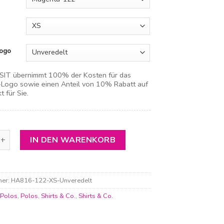
ogo
IT übernimmt 100% der Kosten für das
ogo sowie einen Anteil von 10% Rabatt auf
t für Sie.
oshirt Performance Menge
IN DEN WARENKORB
mer:
HA816-122-XS-Unveredelt
:
Polos
,
Polos
,
Shirts & Co.
,
Shirts & Co.