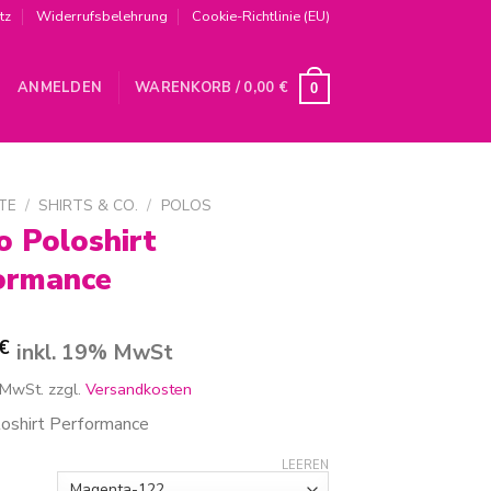
tz
Widerrufsbelehrung
Cookie-Richtlinie (EU)
ANMELDEN
WARENKORB /
0,00
€
0
TE
/
SHIRTS & CO.
/
POLOS
o Poloshirt
ormance
€
inkl. 19% MwSt
 MwSt.
zzgl.
Versandkosten
oshirt Performance
LEEREN