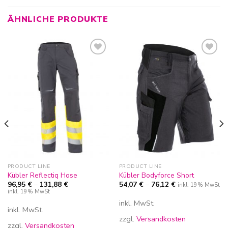
ÄHNLICHE PRODUKTE
Zur
Zur
Wunschliste
Wunschliste
hinzufügen
hinzufügen
PRODUCT LINE
PRODUCT LINE
Kübler Reflectiq Hose
Kübler Bodyforce Short
96,95
€
–
131,88
€
54,07
€
–
76,12
€
inkl. 19% MwSt
inkl. 19% MwSt
inkl. MwSt.
inkl. MwSt.
zzgl.
Versandkosten
zzgl.
Versandkosten