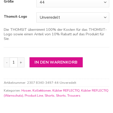
Größe
Thomsit-Logo
Die THOMSIT übernimmt 100% der Kosten für das THOMSIT-
Logo sowie einen Anteil von 10% Rabatt auf das Produkt für
Sie.
Kübler Reflectiq Shorts Menge
IN DEN WARENKORB
Artikelnummer:
2307 8340-3497-44-Unveredelt
Kategorien:
Hosen
,
Kollektionen
,
Kübler REFLECTIQ
,
Kübler REFLECTIQ
(Warnschutz)
,
Product Line
,
Shorts
,
Shorts
,
Trousers