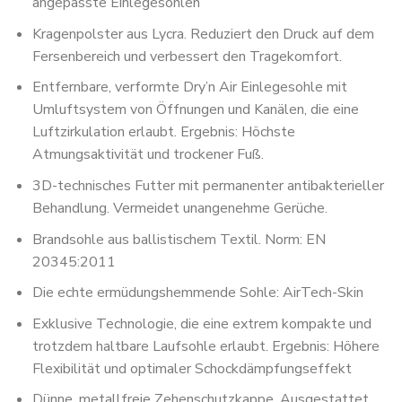
angepasste Einlegesohlen
Kragenpolster aus Lycra. Reduziert den Druck auf dem
Fersenbereich und verbessert den Tragekomfort.
Entfernbare, verformte Dry’n Air Einlegesohle mit
Umluftsystem von Öffnungen und Kanälen, die eine
Luftzirkulation erlaubt. Ergebnis: Höchste
Atmungsaktivität und trockener Fuß.
3D-technisches Futter mit permanenter antibakterieller
Behandlung. Vermeidet unangenehme Gerüche.
Brandsohle aus ballistischem Textil. Norm: EN
20345:2011
Die echte ermüdungshemmende Sohle: AirTech-Skin
Exklusive Technologie, die eine extrem kompakte und
trotzdem haltbare Laufsohle erlaubt. Ergebnis: Höhere
Flexibilität und optimaler Schockdämpfungseffekt
Dünne, metallfreie Zehenschutzkappe. Ausgestattet