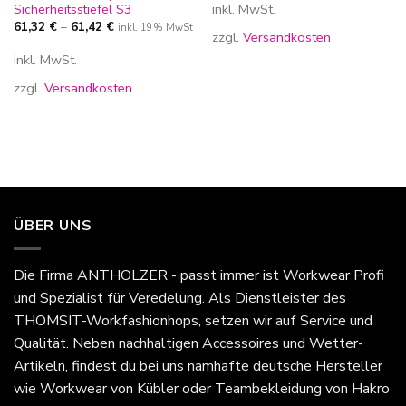
inkl. MwSt.
Sicherheitsstiefel S3
61,32
€
–
61,42
€
inkl. 19% MwSt
zzgl.
Versandkosten
inkl. MwSt.
zzgl.
Versandkosten
ÜBER UNS
Die Firma
ANTHOLZER - passt immer
ist Workwear Profi
und Spezialist für Veredelung. Als Dienstleister des
THOMSIT-Workfashionhops, setzen wir auf Service und
Qualität. Neben nachhaltigen Accessoires und Wetter-
Artikeln, findest du bei uns namhafte deutsche Hersteller
wie Workwear von Kübler oder Teambekleidung von Hakro