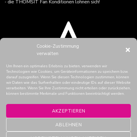
- die THOMSIT Fan Konditionen lohnen sich!
Cookie-Zustimmung
verwalten
Um Ihnen ein optimales Erlebnis zu bieten, verwenden wir
Technologien wie Cookies, um Geräteinformationen zu speichern bzw.
darauf zuzugreifen. Wenn Sie diesen Technologien zustimmen, können
wir Daten wie das Surfverhalten oder eindeutige IDs auf dieser Website
verarbeiten. Wenn Sie Ihre Zustimmung nicht erteilen oder zurückziehen,
können bestimmte Merkmale und Funktionen beeinträchtigt werden.
THOMSIT in den Social Media
AKZEPTIEREN
ABLEHNEN