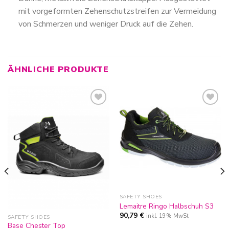
mit vorgeformten Zehenschutzstreifen zur Vermeidung
von Schmerzen und weniger Druck auf die Zehen.
ÄHNLICHE PRODUKTE
Zur
Zur
Wunschliste
Wunschliste
hinzufügen
hinzufügen
SAFETY SHOES
Lemaitre Ringo Halbschuh S3
90,79
€
inkl. 19% MwSt
SAFETY SHOES
Base Chester Top