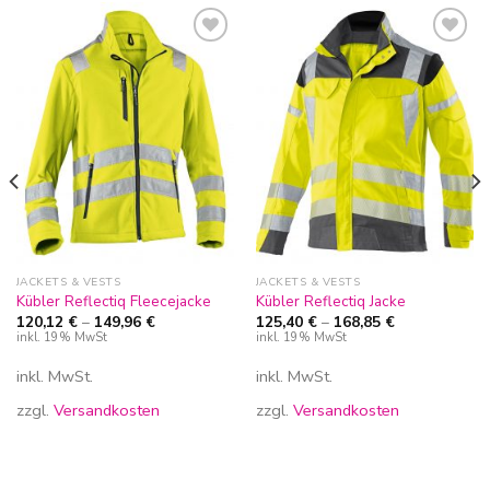
Zur
Zur
Wunschliste
Wunschliste
hinzufügen
hinzufügen
JACKETS & VESTS
JACKETS & VESTS
Kübler Reflectiq Fleecejacke
Kübler Reflectiq Jacke
120,12
€
–
149,96
€
125,40
€
–
168,85
€
inkl. 19% MwSt
inkl. 19% MwSt
inkl. MwSt.
inkl. MwSt.
zzgl.
Versandkosten
zzgl.
Versandkosten