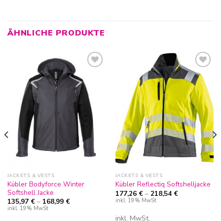
ÄHNLICHE PRODUKTE
Zur
Zur
Wunschliste
Wunschliste
hinzufügen
hinzufügen
JACKETS & VESTS
JACKETS & VESTS
Kübler Bodyforce Winter
Kübler Reflectiq Softshelljacke
Softshell Jacke
177,26
€
–
218,54
€
inkl. 19% MwSt
135,97
€
–
168,99
€
inkl. 19% MwSt
inkl. MwSt.