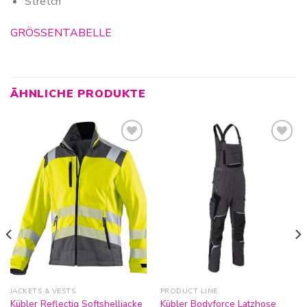
Stretch
GRÖSSENTABELLE
ÄHNLICHE PRODUKTE
Zur
Zur
Wunschliste
Wunschliste
hinzufügen
hinzufügen
JACKETS & VESTS
PRODUCT LINE
Kübler Reflectiq Softshelljacke
Kübler Bodyforce Latzhose