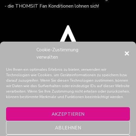
- die THOMSIT Fan Konditionen lohnen sich!
Cookie-Zustimmung
verwalten
Um Ihnen ein optimales Erlebnis zu bieten, verwenden wir
Technologien wie Cookies, um Geräteinformationen zu speichern bzw.
darauf zuzugreifen. Wenn Sie diesen Technologien zustimmen, können
wir Daten wie das Surfverhalten oder eindeutige IDs auf dieser Website
verarbeiten. Wenn Sie Ihre Zustimmung nicht erteilen oder zurückziehen,
können bestimmte Merkmale und Funktionen beeinträchtigt werden.
THOMSIT in den Social Media
AKZEPTIEREN
ABLEHNEN