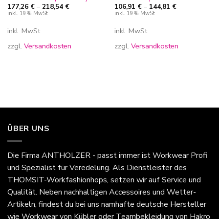
177,26
€
–
218,54
€
106,91
€
–
144,81
€
inkl. 19% MwSt
inkl. 19% MwSt
inkl. MwSt.
inkl. MwSt.
zzgl.
Versandkosten
zzgl.
Versandkosten
ÜBER UNS
Die Firma
ANTHOLZER - passt immer
ist Workwear Profi
und Spezialist für Veredelung. Als Dienstleister des
THOMSIT-Workfashionhops, setzen wir auf Service und
Qualität. Neben nachhaltigen Accessoires und Wetter-
Artikeln, findest du bei uns namhafte deutsche Hersteller
wie Workwear von Kübler oder Teambekleidung von Hakro