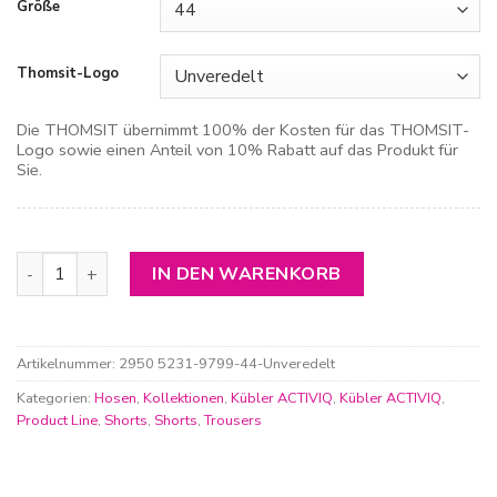
Größe
Thomsit-Logo
Die THOMSIT übernimmt 100% der Kosten für das THOMSIT-
Logo sowie einen Anteil von 10% Rabatt auf das Produkt für
Sie.
Kübler Activiq Stretch Short Menge
IN DEN WARENKORB
Artikelnummer:
2950 5231-9799-44-Unveredelt
Kategorien:
Hosen
,
Kollektionen
,
Kübler ACTIVIQ
,
Kübler ACTIVIQ
,
Product Line
,
Shorts
,
Shorts
,
Trousers