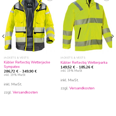
Zur
Zur
Wunschliste
Wunschliste
hinzufügen
hinzufügen
JACKETS & VESTS
JACKETS & VESTS
Kübler Reflectiq Wetterjacke
Kübler Reflectiq Wetterparka
Sympatex
149,52
€
–
185,26
€
inkl. 19% MwSt
286,72
€
–
349,90
€
inkl. 19% MwSt
inkl. MwSt.
inkl. MwSt.
zzgl.
Versandkosten
zzgl.
Versandkosten